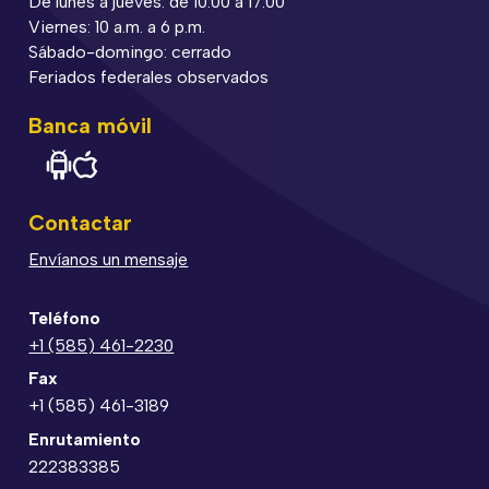
De lunes a jueves: de 10:00 a 17:00
Viernes: 10 a.m. a 6 p.m.
Sábado-domingo: cerrado
Feriados federales observados
Banca móvil
Contactar
Envíanos un mensaje
Teléfono
+1 (585) 461-2230
Fax
+1 (585) 461-3189
Enrutamiento
222383385