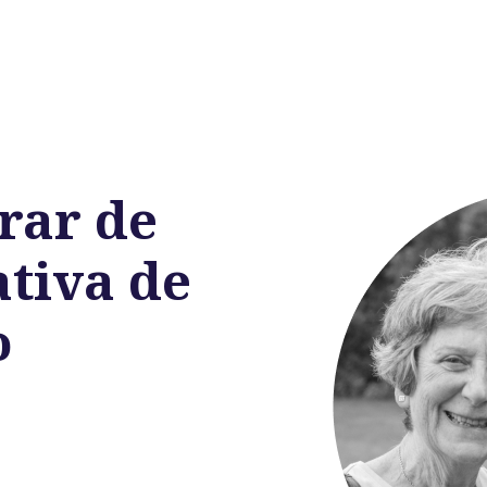
rar de
tiva de
o