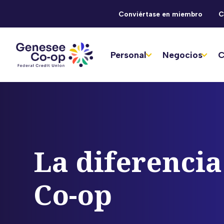
Conviértase en miembro
C
Personal
Negocios
C
La diferenci
Co-op