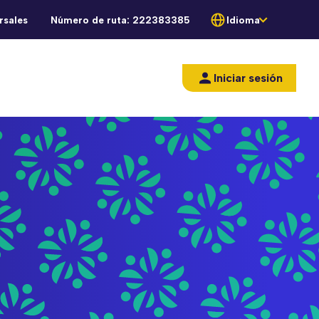
rsales
Número de ruta:
222383385
Idioma
Iniciar sesión