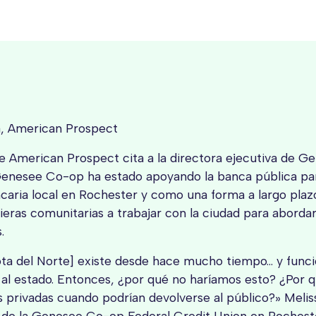
a, American Prospect
he American Prospect cita a la directora ejecutiva de 
enesee Co-op ha estado apoyando la banca pública par
caria local en Rochester y como una forma a largo plazo
cieras comunitarias a trabajar con la ciudad para aborda
.
ta del Norte] existe desde hace mucho tiempo... y funci
 al estado. Entonces, ¿por qué no haríamos esto? ¿Por q
s privadas cuando podrían devolverse al público?» Meli
a de la Genesee Co-op Federal Credit Union en Rochest