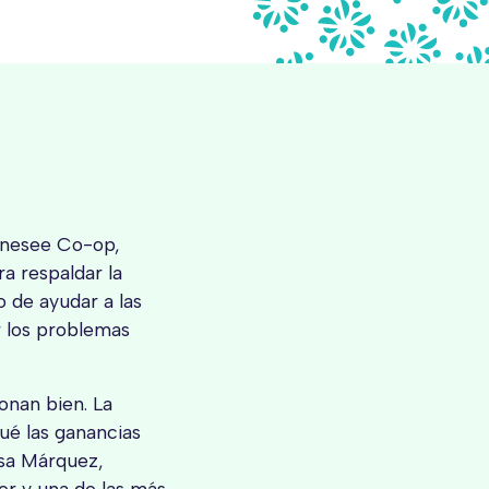
Genesee Co-op,
a respaldar la
 de ayudar a las
r los problemas
onan bien. La
ué las ganancias
ssa Márquez,
er y una de las más