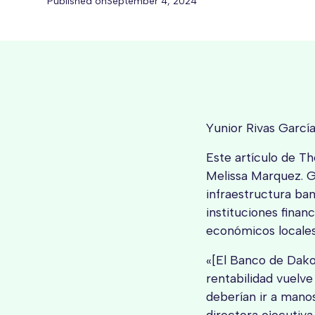
Published on
September 4, 2024
Yunior Rivas Garcí
Este artículo de T
Melissa Marquez. G
infraestructura ban
instituciones finan
económicos locales
«[El Banco de Dako
rentabilidad vuelve
deberían ir a mano
directora ejecutiv