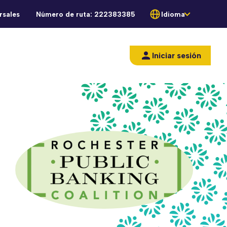
rsales
Número de ruta:
222383385
Idioma
Iniciar sesión