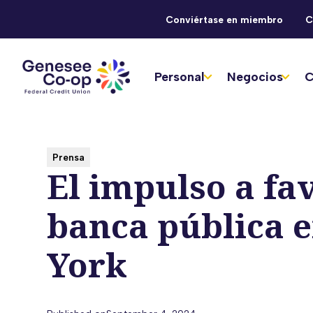
Conviértase en miembro
C
Personal
Negocios
C
Prensa
El impulso a fav
banca pública 
York